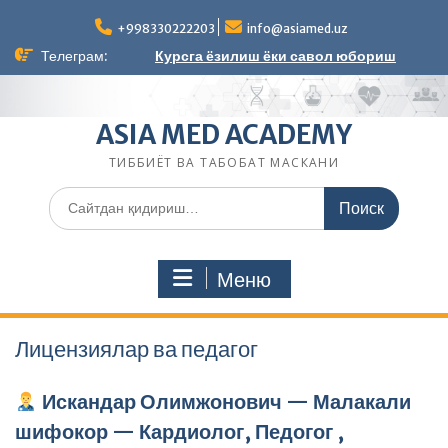
Перейти
к
+998330222203
info@asiamed.uz
содержимому
Телеграм:
Курсга ёзилиш ёки савол юбориш
ASIA MED ACADEMY
ТИББИЁТ ВА ТАБОБАТ МАСКАНИ
Поиск
по:
Меню
Лицензиялар ва педагог
Искандар Олимжонович — Малакали
шифокор — Кардиолог, Педогог ,