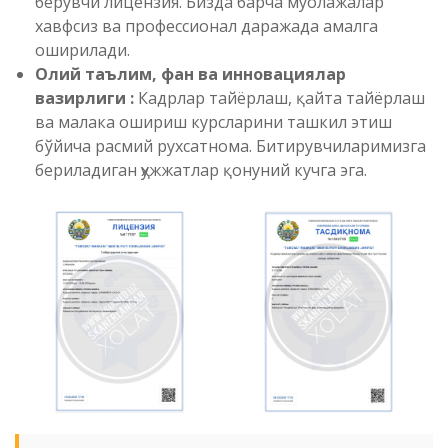
берувчи лицензия. Бизда барча муолажалар
хавфсиз ва профессионал даражада амалга
оширилади.
Олий таълим, фан ва инновациялар
вазирлиги :
Кадрлар тайёрлаш, қайта тайёрлаш
ва малака ошириш курсларини ташкил этиш
бўйича расмий рухсатнома. Битирувчиларимизга
бериладиган ҳужжатлар қонуний кучга эга.