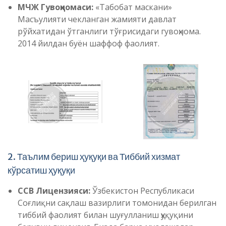
МЧЖ Гувоҳномаси:
«Табобат маскани»
Масъулияти чекланган жамияти давлат
рўйхатидан ўтганлиги тўғрисидаги гувоҳнома.
2014 йилдан буён шаффоф фаолият.
2. Таълим бериш ҳуқуқи ва Тиббий хизмат
кўрсатиш ҳуқуқи
ССВ Лицензияси:
Ўзбекистон Республикаси
Соғлиқни сақлаш вазирлиги томонидан берилган
тиббий фаолият билан шуғулланиш ҳуқуқини