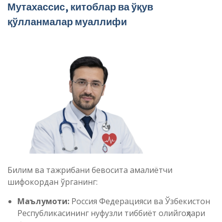
Мутахассис, китоблар ва ўқув
қўлланмалар муаллифи
Билим ва тажрибани бевосита амалиётчи
шифокордан ўрганинг:
Маълумоти:
Россия Федерацияси ва Ўзбекистон
Республикасининг нуфузли тиббиёт олийгоҳлари