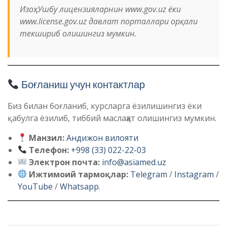
Изоҳ: Ушбу лицензияларнин www.gov.uz ёки
www.license.gov.uz давлат порталлари орқали
текшириб олишингиз мумкин.
Боғланиш учун контактлар
Биз билан боғланиб, курсларга ёзилишингиз ёки
қабулга ёзилиб, тиббий маслаҳат олишингиз мумкин.
Манзил:
Андижон вилояти
Телефон:
+998 (33) 022-22-03
Электрон почта:
info@asiamed.uz
Ижтимоий тармоқлар:
Telegram
/
Instagram
/
YouTube
/
Whatsapp
.