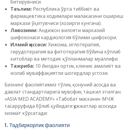
битирувчиси.
Таълим:
Республика ўрта тиббиёт ва
фармацевтика ходимлари малакасини ошириш
маркази ўқитувчиси (хозирги кунгача).
Лавозими:
Андижон вилояти марказий
шифохонаси кардиология бўлими шифокори.
Илмий ҳиссаси:
Хижома, иглотерапия,
гирудотерапия ва фитотерапия бўйича кўплаб
китоблар ва методик қўлланмалар муаллифи.
Тажриба:
10 йилдан ортиқ клиник амалиёт ва
юзлаб муваффақиятли шогирдлар устози.
Бизнинг фаолиятимиз тўлиқ қонуний асосда ва
давлат стандартларига мувофиқ ташкил этилган.
«ASIA MED ACADEMY» «Табобат маскани» МЧЖ
тасарруфида бўлиб қуйидаги ҳужжатлар асосида
хизмат кўрсатади:
1. Тадбиркорлик фаолияти