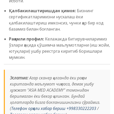
исботи.
Қалбакилаштиришдан ҳимоя:
Бизнинг
сертификатларимизни нусхалаш ёки
қалбакилаштириш имконсиз, чунки ҳар бир код
базамиз билан боғланган.
Рақамли профил:
Келажакда битирувчиларимиз
ўзлари ҳақида қўшимча маълумотларни (иш жойи,
ютуқлари) ушбу реестрга киритиб боришлари
мумкин.
Эслатма:
Агар сканер қилганда ёки рақам
киритганда маълумот чиқмаса, демак ушбу
ҳужжат "ASIA MED ACADEMY" томонидан
берилмаган ёки бекор қилинган. Бундай
ҳолатларда бизга боғланишингизни сўраймиз.
(
Телефон орқали хабар бериш +998330222203
/