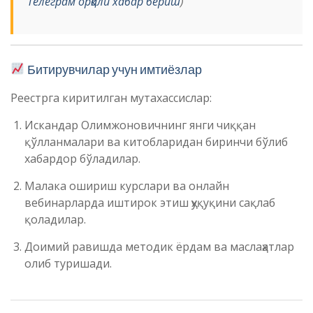
Телеграм орқали хабар бериш
)
Битирувчилар учун имтиёзлар
Реестрга киритилган мутахассислар:
Искандар Олимжоновичнинг янги чиққан
қўлланмалари ва китобларидан биринчи бўлиб
хабардор бўладилар.
Малака ошириш курслари ва онлайн
вебинарларда иштирок этиш ҳуқуқини сақлаб
қоладилар.
Доимий равишда методик ёрдам ва маслаҳатлар
олиб туришади.