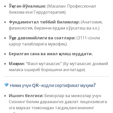
Ўқиган йўналиши:
(Масалан: Профессионал
Хижома ёки Гирудотерапия).
Фундаментал тиббий билимлар:
(Анатомия,
физиология, биринчи ёрдам кўрсатиш ва х.к.).
Ўқув давомийлиги ва соатлари:
(3111-сонли
қарор талабларига мувофиқ).
Берилган сана ва амал қилиш муддати.
Мақоми:
"Фаол мутахассис" (Бу мутахассис доимий
малака ошириб боришини англатади).
Нима учун QR-кодли сертификат муҳим?
Ишонч белгиси:
Беморлар ва мижозлар учун
Сизнинг билим даражангиз давлат лицензиясига
эга марказ томонидан тасдиқланганининг