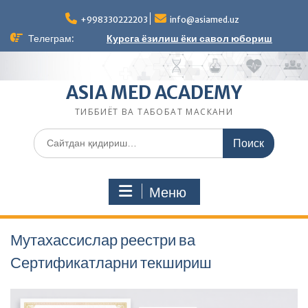
Перейти
к
+998330222203
info@asiamed.uz
содержимому
Телеграм:
Курсга ёзилиш ёки савол юбориш
ASIA MED ACADEMY
ТИББИЁТ ВА ТАБОБАТ МАСКАНИ
Поиск
по:
Меню
Мутахассислар реестри ва
Сертификатларни текшириш