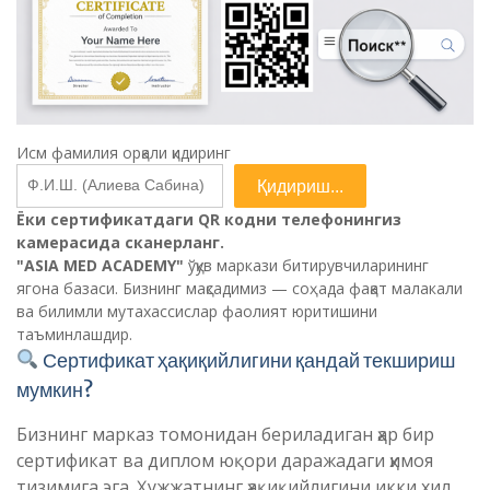
Исм фамилия орқали қидиринг
Қидириш...
Ёки сертификатдаги QR кодни телефонингиз
камерасида сканерланг.
"ASIA MED ACADEMY"
ўқув маркази битирувчиларининг
ягона базаси. Бизнинг мақсадимиз — соҳада фақат малакали
ва билимли мутахассислар фаолият юритишини
таъминлашдир.
Сертификат ҳақиқийлигини қандай текшириш
мумкин?
Бизнинг марказ томонидан бериладиган ҳар бир
сертификат ва диплом юқори даражадаги ҳимоя
тизимига эга. Ҳужжатнинг ҳақиқийлигини икки хил