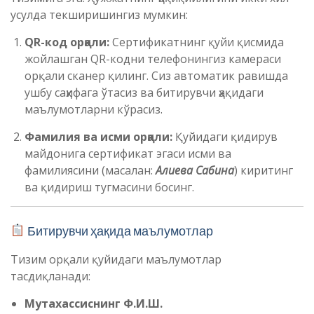
усулда текширишингиз мумкин:
QR-код орқали:
Сертификатнинг қуйи қисмида
жойлашган QR-кодни телефонингиз камераси
орқали сканер қилинг. Сиз автоматик равишда
ушбу саҳифага ўтасиз ва битирувчи ҳақидаги
маълумотларни кўрасиз.
Фамилия ва исми орқали:
Қуйидаги қидирув
майдонига сертификат эгаси исми ва
фамилиясини (масалан:
Алиева Сабина
) киритинг
ва қидириш тугмасини босинг.
Битирувчи ҳақида маълумотлар
Тизим орқали қуйидаги маълумотлар
тасдиқланади:
Мутахассиснинг Ф.И.Ш.